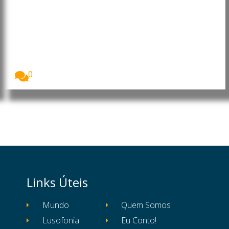
Pensionistas portugueses em
Cabo Verde e em mais seis
países têm de realizar prova de
vida até 15 de setembro
Os pensionistas da Segurança Social portuguesa
residentes em...
0
Links Úteis
Mundo
Quem Somos
Lusofonia
Eu Conto!