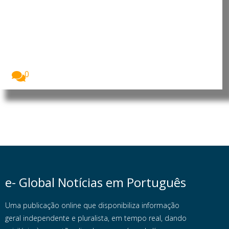
Cabo Verde regista aumento de
6,86% nos combustíveis
A Agência Reguladora Multissectorial da Economia
(ARME) divulgou...
0
e- Global Notícias em Português
Uma publicação online que disponibiliza informação
geral independente e pluralista, em tempo real, dando