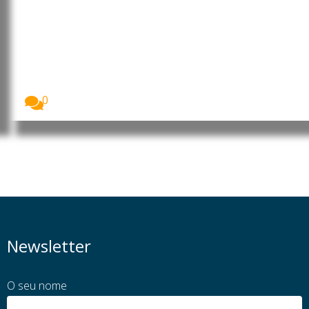
Cabo Verde: Luís Filipe Tavares
oficializa candidatura à liderança
do MpD com apelo à união e à
valorização dos militantes
Luís Filipe Tavares formalizou esta terça-feira a sua...
0
Newsletter
O seu nome