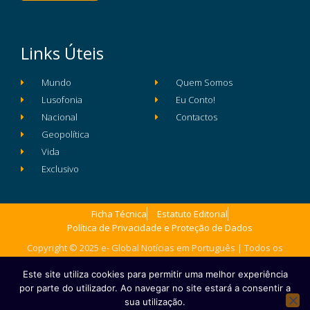
Links Úteis
Mundo
Quem Somos
Lusofonia
Eu Conto!
Nacional
Contactos
Geopolítica
Vida
Exclusivo
Ficha Técnica
Estatuto Editorial
Política de Privacidade e Proteção de Dados
Copyright © 2025 e- Global Notícias em Português | Todos os
direitos reservados
Este site utiliza cookies para permitir uma melhor experiência
por parte do utilizador. Ao navegar no site estará a consentir a
sua utilização.