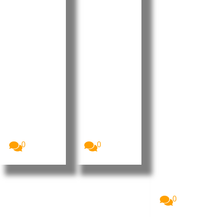
Parlamen
President
Pedro
to aprova
e destaca
Ramos
Orçamen
progress
reforçou
to
os e
projeção
Retificati
desafios
internaci
vo para
no Dia do
onal da
2026 sem
Municípi
liderança
aumenta
o do
portugue
r a
Tarrafal
sa no
despesa
de São
“Human
pública
Nicolau
Leaders
Internati
A Assembleia
O Presidente
Nacional de
da República
onal
Cabo Verde
de Cabo
Congress
aprovou, na...
Verde, José...
”
0
0
Imagem:
Pedro
Ramos, CEO
da Dale
Carnegie
Portugal...
0