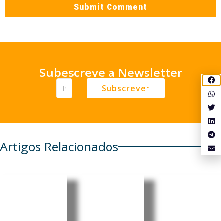
Subescreve a Newsletter
Subscrever
Artigos Relacionados
Cabo
Cabo
Cabo
Verde:
Verde:
Verde:
Parlamen
President
Pedro
to aprova
e destaca
Ramos