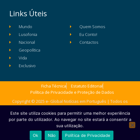
Links Úteis
Mundo
Quem Somos
Lusofonia
Eu Conto!
Nacional
Contactos
Geopolítica
Vida
Exclusivo
Ficha Técnica
Estatuto Editorial
Política de Privacidade e Proteção de Dados
Copyright © 2025 e- Global Notícias em Português | Todos os
direitos reservados
Este site utiliza cookies para permitir uma melhor experiência
por parte do utilizador. Ao navegar no site estará a consentir a
sua utilização.
Ok
Não
Política de Privacidade