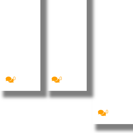
Orçamen
progress
reforçou
to
os e
projeção
Retificati
desafios
internaci
vo para
no Dia do
onal da
2026 sem
Municípi
liderança
aumenta
o do
portugue
r a
Tarrafal
sa no
despesa
de São
“Human
pública
Nicolau
Leaders
Internati
A Assembleia
O Presidente
Nacional de
da República
onal
Cabo Verde
de Cabo
Congress
aprovou, na...
Verde, José...
”
0
0
Imagem:
Pedro
Ramos, CEO
da Dale
Carnegie
Portugal...
0