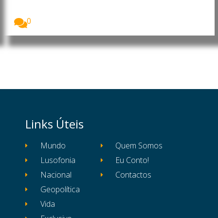
Imagem: Pedro Ramos, CEO da Dale Carnegie
Portugal...
0
Links Úteis
Mundo
Quem Somos
Lusofonia
Eu Conto!
Nacional
Contactos
Geopolítica
Vida