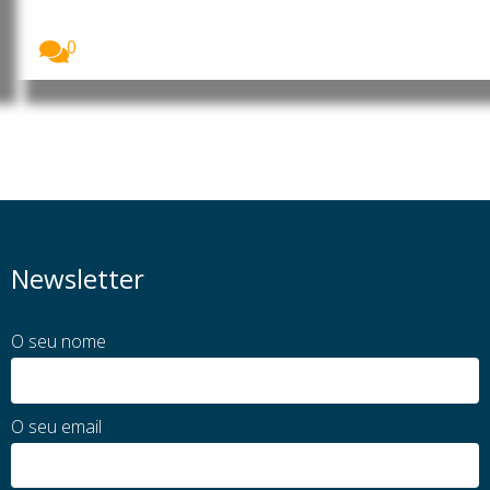
O Banco Africano de Desenvolvimento (BAD) divulgou
que...
0
Newsletter
O seu nome
O seu email