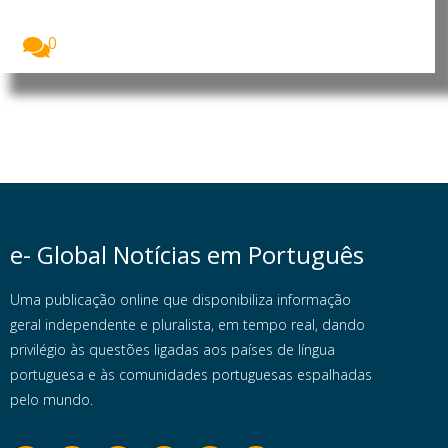
Nicolau
O Presidente da República de Cabo Verde, José...
0
e- Global Notícias em Português
Uma publicação online que disponibiliza informação
geral independente e pluralista, em tempo real, dando
privilégio às questões ligadas aos países de língua
portuguesa e às comunidades portuguesas espalhadas
pelo mundo.