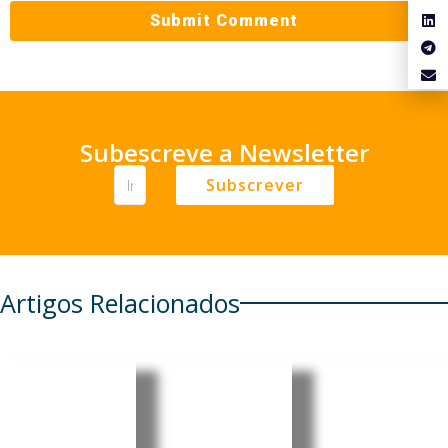
Subescreve a Newsletter
Subscrever
Artigos Relacionados
Cabo
Pensionis
Cabo
Verde
tas
Verde:
regista
portugue
Luís