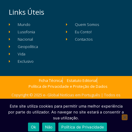
Links Úteis
Mundo
Quem Somos
Lusofonia
Eu Conto!
Nacional
Contactos
Geopolítica
Vida
Exclusivo
Ficha Técnica
Estatuto Editorial
Política de Privacidade e Proteção de Dados
Copyright © 2025 e- Global Notícias em Português | Todos os
direitos reservados
Este site utiliza cookies para permitir uma melhor experiência
por parte do utilizador. Ao navegar no site estará a consentir a
sua utilização.
Ok
Não
Política de Privacidade