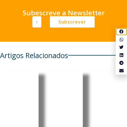
Subescreve a Newsletter
Subscrever
Artigos Relacionados
Cabo
Cabo
Cabo
Verde:
Verde:
Verde:
Parlamen
President
Pedro
to aprova
e destaca
Ramos
Orçamen
progress
reforçou
to
os e
projeção
Retificati
desafios
internaci
vo para
no Dia do
onal da
2026 sem
Municípi
liderança