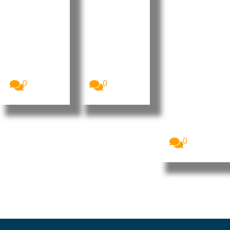
aumenta
o do
portugue
r a
Tarrafal
sa no
despesa
de São
“Human
pública
Nicolau
Leaders
Internati
A Assembleia
O Presidente
Nacional de
da República
onal
Cabo Verde
de Cabo
Congress
aprovou, na...
Verde, José...
”
0
0
Imagem:
Pedro
Ramos, CEO
da Dale
Carnegie
Portugal...
0