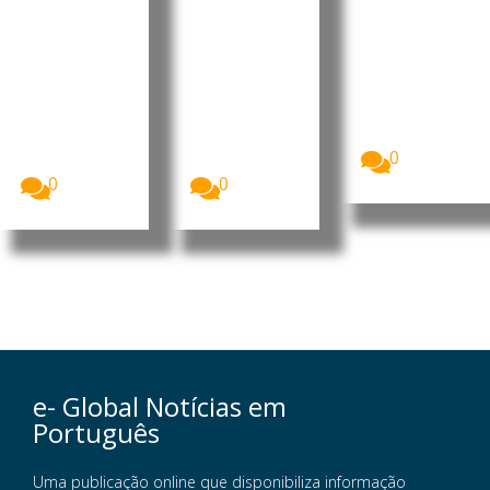
valorizaç
alegações
até 10 de
ão dos
sobre
setembro
militante
contas
A Comissão
Nacional de
s
públicas
Eleições,
Luís Filipe
O presidente
CNE,
Tavares
interino do
apresentou
formalizou
MpD, Eurico
o...
esta terça-
Monteiro,
0
feira a sua...
acusou...
0
0
e- Global Notícias em
Português
Uma publicação online que disponibiliza informação