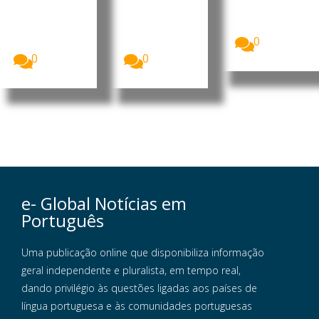
CNE,
Tavares
interino do
apresentou
formalizou
MpD, Eurico
o...
esta terça-
Monteiro,
0
feira a sua...
acusou...
0
0
e- Global Notícias em
Português
Uma publicação online que disponibiliza informação
geral independente e pluralista, em tempo real,
dando privilégio às questões ligadas aos países de
língua portuguesa e às comunidades portuguesas