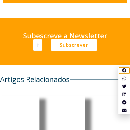
Subescreve a Newsletter
Subscrever
Artigos Relacionados
Castelo
Cabo
Brasileira
Branco:
Verde:
Mariânge
“Bienal
Luís
la Simão
Internaci
Filipe
nomeada
onal de
Tavares
relatora