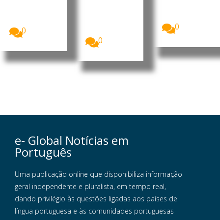
Economia
construção
continua sem
(ARME)
do Centro
autorização
divulgou...
Cirúrgico...
para iniciar
0
operações...
0
0
e- Global Notícias em
Português
Uma publicação online que disponibiliza informação
geral independente e pluralista, em tempo real,
dando privilégio às questões ligadas aos países de
língua portuguesa e às comunidades portuguesas