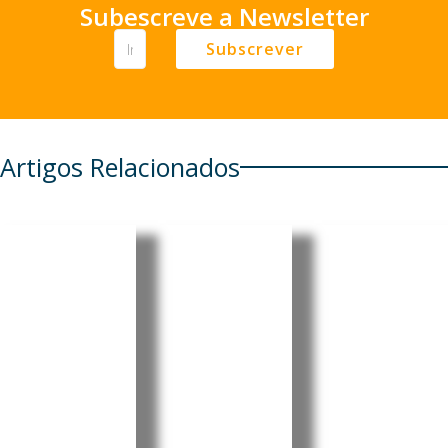
Subescreve a Newsletter
Subscrever
Artigos Relacionados
EUA
Timor-
Moçambi
revogam
Leste e
que
visto da
Woodside
recebe
embaixa
reforçam
USD 40,5
dora do
cooperaç
milhões
Brasil em
ão para
da China
meio a
avançar
para
tensão
projeto
centro
diplomáti
Greater
cirúrgico
ca
Sunrise
nacional