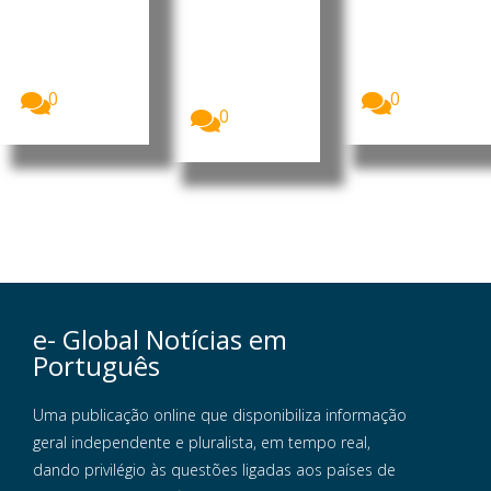
O Governo
O Ministro
A China
dos Estados
da
financiou a
Unidos
Presidência
construção
revogou o
do Conselho
do Centro
visto...
de
Cirúrgico...
Ministros...
0
0
0
e- Global Notícias em
Português
Uma publicação online que disponibiliza informação
geral independente e pluralista, em tempo real,
dando privilégio às questões ligadas aos países de