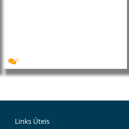
Goa: Ministro-chefe garante que
Estado está preparado para as
monções
O Ministro-chefe de Goa, Pramod Sawant, afirmou,
esta...
0
Links Úteis