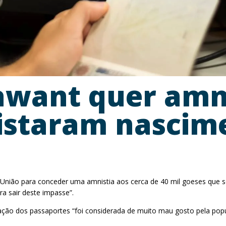
want quer amni
gistaram nascim
nião para conceder uma amnistia aos cerca de 40 mil goeses que s
a sair deste impasse”.
ogação dos passaportes “foi considerada de muito mau gosto pela po