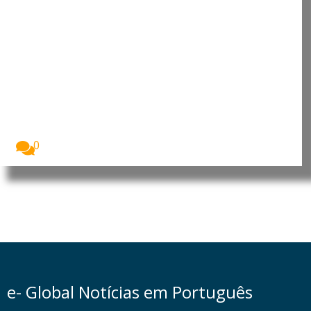
Cabo Verde: Armindo Freitas
distribui pelouros e marca início
da nova gestão na Câmara
Municipal de Santa Catarina
Na última sexta-feira, a Câmara Municipal de Santa...
0
e- Global Notícias em Português