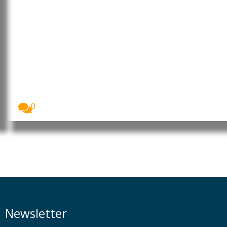
Goa: Negligência pode estar na
origem de desastre ambiental
em Velsão
Esta semana, a ribeira e a baía de...
0
Newsletter