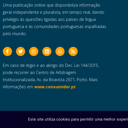
Uma publicação online que disponibiliza informação
geral independente e pluralista, em tempo real, dando
privilégio às questões ligadas aos países de língua
portuguesa e às comunidades portuguesas espalhadas
pelo mundo.
Em caso de litigio e ao abrigo do Dec. Lei 144/2015,
pode recorrer ao Centro de Arbitragem
Institucionalizada, Av. da Boavista 2671, Porto. Mais
informações em
www.consumidor.pt
Este site utiliza cookies para permitir uma melhor experi
Copyright © 2025 e- Global Notícias em Português | Todos os dire