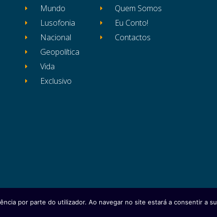
Mundo
Quem Somos
Lusofonia
Eu Conto!
Nacional
Contactos
Geopolítica
Vida
Exclusivo
ência por parte do utilizador. Ao navegar no site estará a consentir a sua
itos reservados
Ficha Técnica
Estatuto Editor