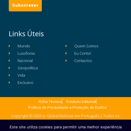
Links Úteis
Mundo
Quem Somos
Lusofonia
Eu Conto!
Nacional
Contactos
Geopolítica
Vida
Exclusivo
Ficha Técnica
Estatuto Editorial
Política de Privacidade e Proteção de Dados
Copyright © 2025 e- Global Notícias em Português | Todos os
direitos reservados
Este site utiliza cookies para permitir uma melhor experiência