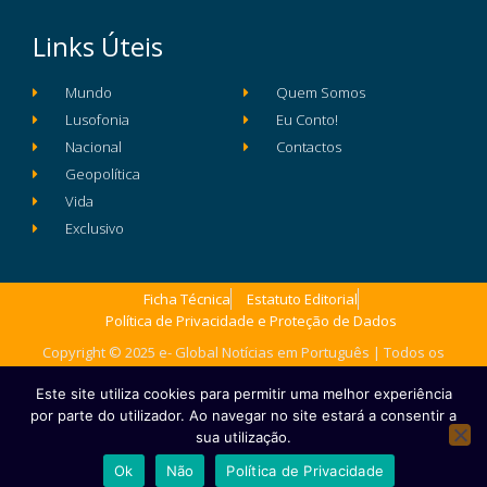
Links Úteis
Mundo
Quem Somos
Lusofonia
Eu Conto!
Nacional
Contactos
Geopolítica
Vida
Exclusivo
Ficha Técnica
Estatuto Editorial
Política de Privacidade e Proteção de Dados
Copyright © 2025 e- Global Notícias em Português | Todos os
direitos reservados
Este site utiliza cookies para permitir uma melhor experiência
por parte do utilizador. Ao navegar no site estará a consentir a
sua utilização.
Ok
Não
Política de Privacidade