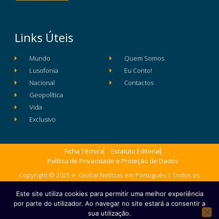
Links Úteis
Mundo
Quem Somos
Lusofonia
Eu Conto!
Nacional
Contactos
Geopolítica
Vida
Exclusivo
Ficha Técnica
Estatuto Editorial
Política de Privacidade e Proteção de Dados
Copyright © 2025 e- Global Notícias em Português | Todos os
direitos reservados
Este site utiliza cookies para permitir uma melhor experiência
por parte do utilizador. Ao navegar no site estará a consentir a
sua utilização.