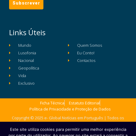
Links Úteis
Mundo
Quem Somos
Lusofonia
Eu Conto!
Nacional
Contactos
Geopolítica
Vida
Exclusivo
Ficha Técnica
Estatuto Editorial
Política de Privacidade e Proteção de Dados
Copyright © 2025 e- Global Notícias em Português | Todos os
direitos reservados
Este site utiliza cookies para permitir uma melhor experiência
por parte do utilizador. Ao navegar no site estará a consentir a