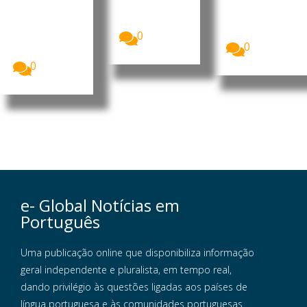
do Dande
de
Fatemeh
A China vai
Ministros...
Pasandideh
investir 900
e...
0
milhões de
0
dólares...
0
e- Global Notícias em
Português
Uma publicação online que disponibiliza informação
geral independente e pluralista, em tempo real,
dando privilégio às questões ligadas aos países de
língua portuguesa e às comunidades portuguesas