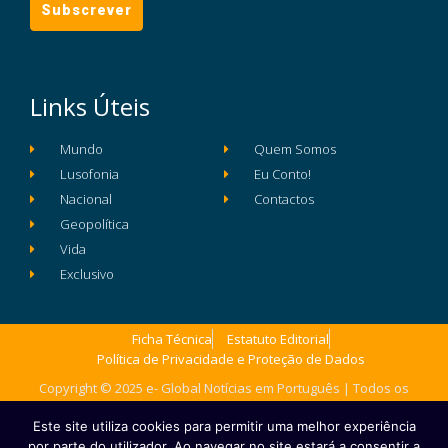
Links Úteis
Mundo
Quem Somos
Lusofonia
Eu Conto!
Nacional
Contactos
Geopolítica
Vida
Exclusivo
Ficha Técnica
Estatuto Editorial
Política de Privacidade e Proteção de Dados
Copyright © 2025 e- Global Notícias em Português | Todos os
direitos reservados
Este site utiliza cookies para permitir uma melhor experiência
por parte do utilizador. Ao navegar no site estará a consentir a