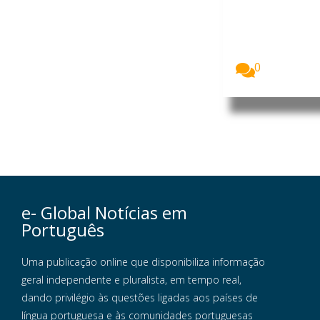
A Guiné
Equatorial e
o Gabão
assinaram,
em...
0
e- Global Notícias em
Português
Uma publicação online que disponibiliza informação
geral independente e pluralista, em tempo real,
dando privilégio às questões ligadas aos países de
língua portuguesa e às comunidades portuguesas