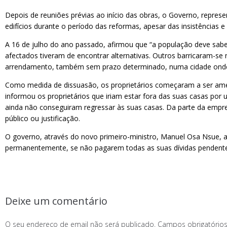
Depois de reuniões prévias ao início das obras, o Governo, represe
edifícios durante o período das reformas, apesar das insistências 
A 16 de julho do ano passado, afirmou que “a população deve sabe
afectados tiveram de encontrar alternativas. Outros barricaram-se
arrendamento, também sem prazo determinado, numa cidade onde o
Como medida de dissuasão, os proprietários começaram a ser ameaç
informou os proprietários que iriam estar fora das suas casas por 
ainda não conseguiram regressar às suas casas. Da parte da empr
público ou justificação.
O governo, através do novo primeiro-ministro, Manuel Osa Nsue, an
permanentemente, se não pagarem todas as suas dívidas pendente
Deixe um comentário
O seu endereço de email não será publicado.
Campos obrigatóri