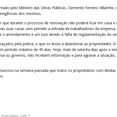
ntado pelo Ministro das Obras Públicas, Clemente Ferreiro Villarriño,
e exigências dos mesmos.
r que durante o processo de renovação não poderá ficar em casa e o
 nas suas casas sem permitir a entrada de trabalhadores da empresa, 
 arrendamento é um luxo devido à falta de regulamentação do sect
ados pela polícia, o que os levou a abandonar as propriedades. A 
um período máximo de 45 dias. Hoje, mais de setenta dias após o iní
esa ou governo, não recebem informação e para agravar a situação,
unciou na semana passada que todos os proprietários com dívidas hi
s.
os marcados com
*