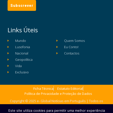
Links Úteis
Mundo
Quem Somos
Lusofonia
Eu Conto!
Nacional
Contactos
Geopolítica
Vida
Exclusivo
Ficha Técnica
Estatuto Editorial
Política de Privacidade e Proteção de Dados
Copyright © 2025 e- Global Notícias em Português | Todos os
direitos reservados
Este site utiliza cookies para permitir uma melhor experiência