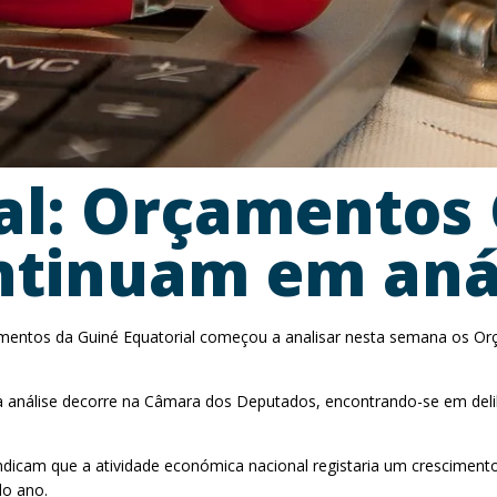
al: Orçamentos 
ntinuam em aná
entos da Guiné Equatorial começou a analisar nesta semana os Or
 a análise decorre na Câmara dos Deputados, encontrando-se em del
s indicam que a atividade económica nacional registaria um crescime
do ano.