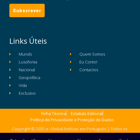
Links Úteis
Mundo
Quem Somos
Lusofonia
Eu Conto!
Nacional
Contactos
Geopolítica
Vida
Exclusivo
Ficha Técnica
Estatuto Editorial
Política de Privacidade e Proteção de Dados
Copyright © 2025 e- Global Notícias em Português | Todos os
direitos reservados