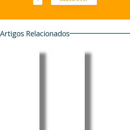
Artigos Relacionados
EUA
Timor-
Moçambi
revogam
Leste e
que
visto da
Woodside
recebe
embaixa
reforçam
USD 40,5
dora do
cooperaç
milhões
Brasil em
ão para
da China
meio a
avançar
para
tensão
projeto
centro
diplomáti
Greater
cirúrgico
ca
Sunrise
nacional
O Governo
O Ministro
A China
dos Estados
da
financiou a
Unidos
Presidência
construção