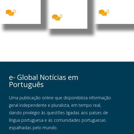
revogou o
do Conselho
do Centro
visto...
de
Cirúrgico...
Ministros...
0
0
0
e- Global Notícias em
Português
Uma publicação online que disponibiliza informação
geral independente e pluralista, em tempo real,
dando privilégio às questões ligadas aos países de
língua portuguesa e às comunidades portuguesas
espalhadas pelo mundo.