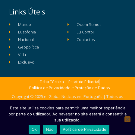
Links Úteis
Mundo
Quem Somos
Lusofonia
Eu Conto!
Nacional
Contactos
Geopolítica
Vida
Exclusivo
Ficha Técnica
Estatuto Editorial
Política de Privacidade e Proteção de Dados
Copyright © 2025 e- Global Notícias em Português | Todos os
direitos reservados
Este site utiliza cookies para permitir uma melhor experiência
por parte do utilizador. Ao navegar no site estará a consentir a
sua utilização.
Ok
Não
Política de Privacidade