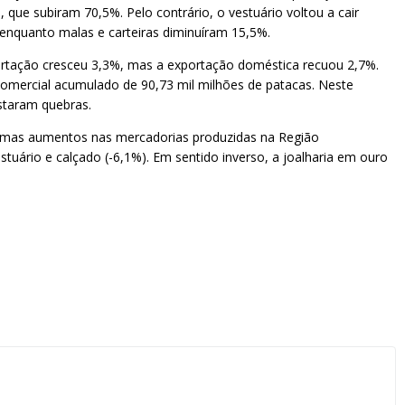
e subiram 70,5%. Pelo contrário, o vestuário voltou a cair
 enquanto malas e carteiras diminuíram 15,5%.
ortação cresceu 3,3%, mas a exportação doméstica recuou 2,7%.
omercial acumulado de 90,73 mil milhões de patacas. Neste
staram quebras.
a, mas aumentos nas mercadorias produzidas na Região
uário e calçado (-6,1%). Em sentido inverso, a joalharia em ouro