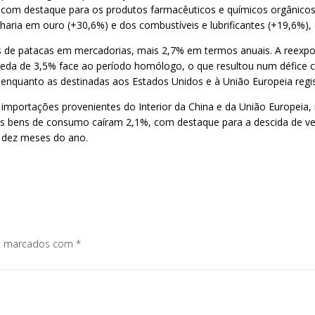
m destaque para os produtos farmacêuticos e químicos orgânicos, qu
aria em ouro (+30,6%) e dos combustíveis e lubrificantes (+19,6%),
es de patacas em mercadorias, mais 2,7% em termos anuais. A reexp
ueda de 3,5% face ao período homólogo, o que resultou num défice c
, enquanto as destinadas aos Estados Unidos e à União Europeia regi
 importações provenientes do Interior da China e da União Europei
os bens de consumo caíram 2,1%, com destaque para a descida de vest
 dez meses do ano.
os marcados com
*