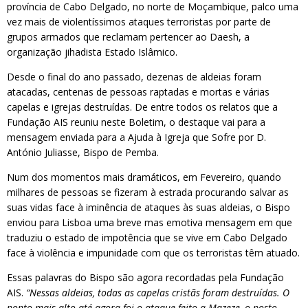
província de Cabo Delgado, no norte de Moçambique, palco uma
vez mais de violentíssimos ataques terroristas por parte de
grupos armados que reclamam pertencer ao Daesh, a
organização jihadista Estado Islâmico.
Desde o final do ano passado, dezenas de aldeias foram
atacadas, centenas de pessoas raptadas e mortas e várias
capelas e igrejas destruídas. De entre todos os relatos que a
Fundação AIS reuniu neste Boletim, o destaque vai para a
mensagem enviada para a Ajuda à Igreja que Sofre por D.
António Juliasse, Bispo de Pemba.
Num dos momentos mais dramáticos, em Fevereiro, quando
milhares de pessoas se fizeram à estrada procurando salvar as
suas vidas face à iminência de ataques às suas aldeias, o Bispo
enviou para Lisboa uma breve mas emotiva mensagem em que
traduziu o estado de impotência que se vive em Cabo Delgado
face à violência e impunidade com que os terroristas têm atuado.
Essas palavras do Bispo são agora recordadas pela Fundação
AIS.
“Nessas aldeias, todas as capelas cristãs foram destruídas. O
ponto mais alto até agora foi o ataque feito a Mazeze, o posto