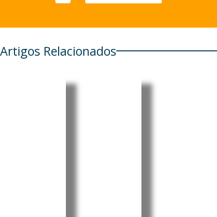
Artigos Relacionados
EUA
Timor-
Moçambi
revogam
Leste e
que
visto da
Woodside
recebe
embaixa
reforçam
USD 40,5
dora do
cooperaç
milhões
Brasil em
ão para
da China
meio a
avançar
para
tensão
projeto
centro
diplomáti
Greater
cirúrgico
ca
Sunrise
nacional
O Governo
O Ministro
A China
dos Estados
da
financiou a
Unidos
Presidência
construção
revogou o
do Conselho
do Centro