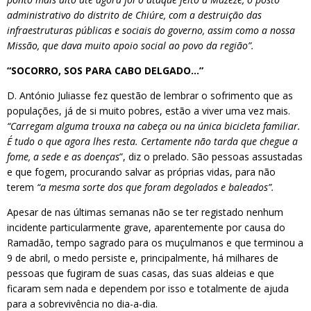
administrativo do distrito de Chiúre, com a destruição das
infraestruturas públicas e sociais do governo, assim como a nossa
Missão, que dava muito apoio social ao povo da região”.
“SOCORRO, SOS PARA CABO DELGADO…”
D. António Juliasse fez questão de lembrar o sofrimento que as
populações, já de si muito pobres, estão a viver uma vez mais.
“Carregam alguma trouxa na cabeça ou na única bicicleta familiar.
É tudo o que agora lhes resta. Certamente não tarda que chegue a
fome, a sede e as doenças
”, diz o prelado. São pessoas assustadas
e que fogem, procurando salvar as próprias vidas, para não
terem
“a mesma sorte dos que foram degolados e baleados”.
Apesar de nas últimas semanas não se ter registado nenhum
incidente particularmente grave, aparentemente por causa do
Ramadão, tempo sagrado para os muçulmanos e que terminou a
9 de abril, o medo persiste e, principalmente, há milhares de
pessoas que fugiram de suas casas, das suas aldeias e que
ficaram sem nada e dependem por isso e totalmente de ajuda
para a sobrevivência no dia-a-dia.