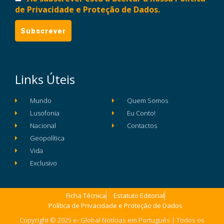
de Privacidade e Proteção de Dados.
Links Úteis
Mundo
Quem Somos
Lusofonia
Eu Conto!
Nacional
Contactos
Geopolítica
Vida
Exclusivo
Ficha Técnica
Estatuto Editorial
Política de Privacidade e Proteção de Dados
Copyright © 2025 e- Global Notícias em Português | Todos os