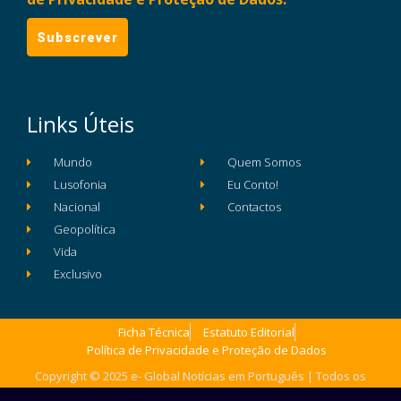
Links Úteis
Mundo
Quem Somos
Lusofonia
Eu Conto!
Nacional
Contactos
Geopolítica
Vida
Exclusivo
Ficha Técnica
Estatuto Editorial
Política de Privacidade e Proteção de Dados
Copyright © 2025 e- Global Notícias em Português | Todos os
direitos reservados