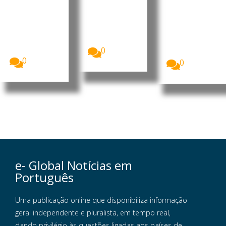
vimento
mento do
da República
LNG
O Presidente
de
da República
O Ministério
Moçambique
de
da Educação
, Daniel
Moçambique
e Cultura
Francisco...
, Daniel
(MEC)
Francisco...
0
garantiu...
0
0
e- Global Notícias em
Português
Uma publicação online que disponibiliza informação
geral independente e pluralista, em tempo real,
dando privilégio às questões ligadas aos países de