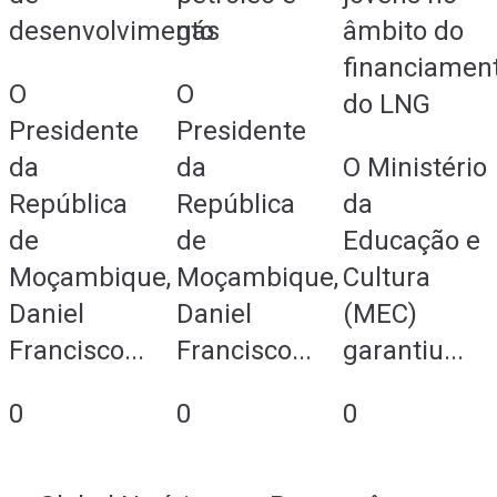
desenvolvimento
gás
âmbito do
financiamen
O
O
do LNG
Presidente
Presidente
da
da
O Ministério
República
República
da
de
de
Educação e
Moçambique,
Moçambique,
Cultura
Daniel
Daniel
(MEC)
Francisco...
Francisco...
garantiu...
0
0
0