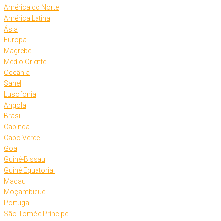
América do Norte
América Latina
Ásia
Europa
Magrebe
Médio Oriente
Oceânia
Sahel
Lusofonia
Angola
Brasil
Cabinda
Cabo Verde
Goa
Guiné-Bissau
Guiné Equatorial
Macau
Moçambique
Portugal
São Tomé e Príncipe