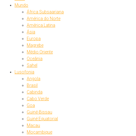
Mundo
África Subsaariana
América do Norte
América Latina
Ásia
Europa
Magrebe
Médio Oriente
Oceânia
Sahel
Lusofonia
Angola
Brasil
Cabinda
Cabo Verde
Goa
Guiné-Bissau
Guiné Equatorial
Macau
Moçambique