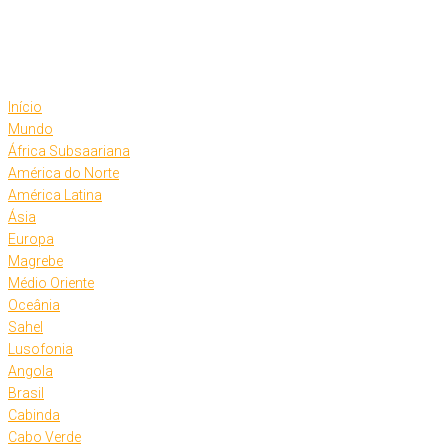
Skip
to
content
Início
Mundo
África Subsaariana
América do Norte
América Latina
Ásia
Europa
Magrebe
Médio Oriente
Oceânia
Sahel
Lusofonia
Angola
Brasil
Cabinda
Cabo Verde