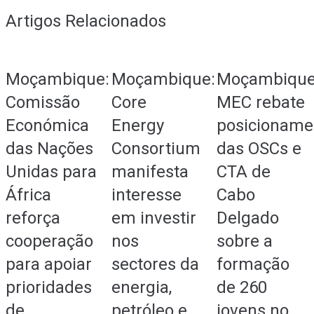
Artigos Relacionados
Moçambique:
Moçambique:
Moçambique
Comissão
Core
MEC rebate
Económica
Energy
posicioname
das Nações
Consortium
das OSCs e
Unidas para
manifesta
CTA de
África
interesse
Cabo
reforça
em investir
Delgado
cooperação
nos
sobre a
para apoiar
sectores da
formação
prioridades
energia,
de 260
de
petróleo e
jovens no