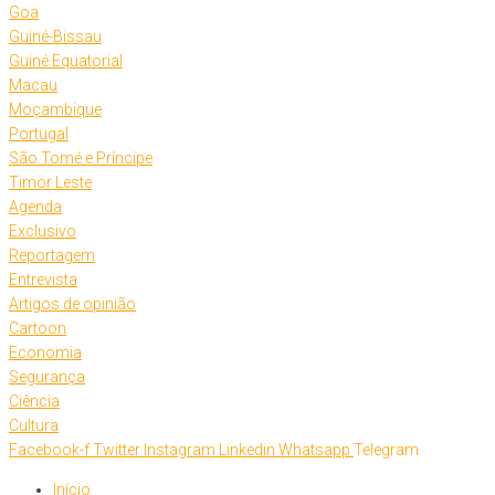
Goa
Guiné-Bissau
Guiné Equatorial
Macau
Moçambique
Portugal
São Tomé e Príncipe
Timor Leste
Agenda
Exclusivo
Reportagem
Entrevista
Artigos de opinião
Cartoon
Economia
Segurança
Ciência
Cultura
Facebook-f
Twitter
Instagram
Linkedin
Whatsapp
Telegram
Início