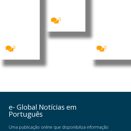
o de
es de
Moçambique
populare
desenvol
(PRM)
s
vimento
apresentou,...
Homens
O Presidente
0
armados que
da República
se acredita
de
serem
Moçambique
insurgentes
, Daniel
voltaram...
Francisco...
0
0
e- Global Notícias em
Português
Uma publicação online que disponibiliza informação