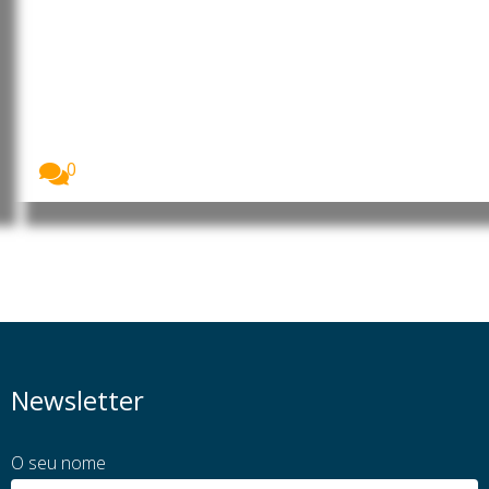
Moçambique: MEC rebate
posicionamentos das OSCs e CTA
de Cabo Delgado sobre a
formação de 260 jovens no
âmbito do financiamento do LNG
O Ministério da Educação e Cultura (MEC) garantiu...
0
Newsletter
O seu nome