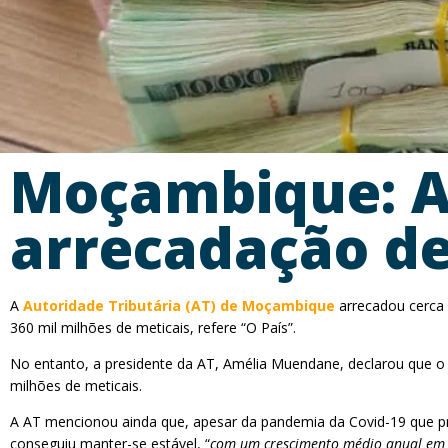
Moçambique: AT
arrecadação de
A
Autoridade Tributária (AT) de Moçambique
arrecadou cerca 
360 mil milhões de meticais, refere “O País”.
No entanto, a presidente da AT, Amélia Muendane, declarou que 
milhões de meticais.
A AT mencionou ainda que, apesar da pandemia da Covid-19 que p
conseguiu manter-se estável, “
com um crescimento médio anual em 