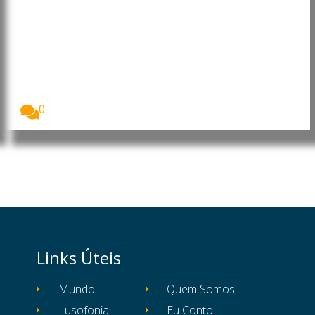
Moçambique: Core Energy
Consortium manifesta interesse
em investir nos sectores da
energia, petróleo e gás
O Presidente da República de Moçambique, Daniel
Francisco...
0
Links Úteis
Mundo
Quem Somos
Lusofonia
Eu Conto!