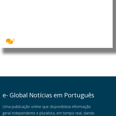
Moçambique: Comissão
Económica das Nações Unidas
para África reforça cooperação
para apoiar prioridades de
desenvolvimento
O Presidente da República de Moçambique, Daniel
Francisco...
0
e- Global Notícias em Português
Uma publicação online que disponibiliza informação
geral independente e pluralista, em tempo real, dando