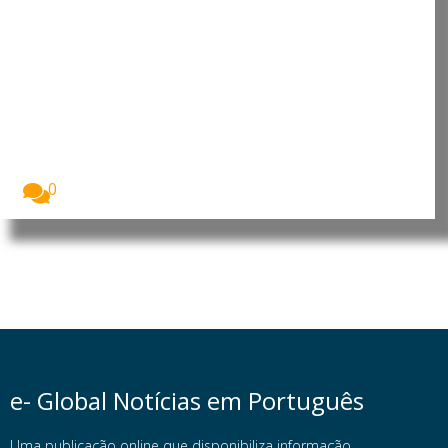
Moçambique: Comissão
Económica das Nações Unidas
para África reforça cooperação
para apoiar prioridades de
desenvolvimento
O Presidente da República de Moçambique, Daniel
Francisco...
0
e- Global Notícias em Português
Uma publicação online que disponibiliza informação