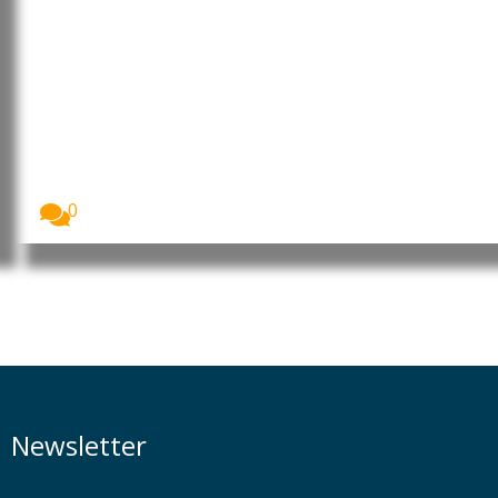
Moçambique: MEC rebate
posicionamentos das OSCs e CTA
de Cabo Delgado sobre a
formação de 260 jovens no
âmbito do financiamento do LNG
O Ministério da Educação e Cultura (MEC) garantiu...
0
Newsletter