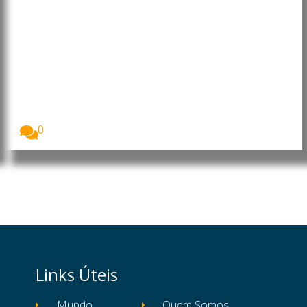
Moçambique: Core Energy
Consortium manifesta interesse
em investir nos sectores da
energia, petróleo e gás
O Presidente da República de Moçambique, Daniel
Francisco...
0
Links Úteis
Mundo
Quem Somos