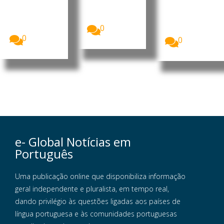
Moçambique
de
da Educação
, Daniel
Moçambique
e Cultura
Francisco...
, Daniel
(MEC)
Francisco...
0
garantiu...
0
0
e- Global Notícias em
Português
Uma publicação online que disponibiliza informação
geral independente e pluralista, em tempo real,
dando privilégio às questões ligadas aos países de
língua portuguesa e às comunidades portuguesas