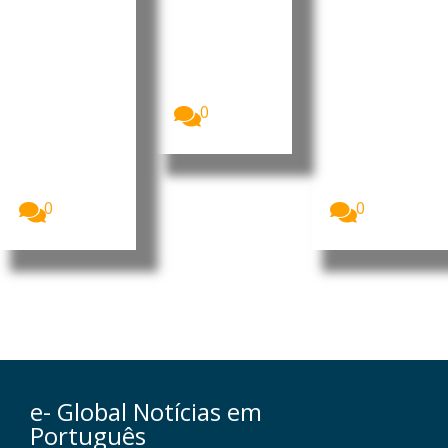
m
Nampula
apoiar
deslocaçã
prioridad
A Polícia da
República de
o de
es de
Moçambique
populare
desenvol
(PRM)
s
vimento
apresentou,...
Homens
O Presidente
0
armados que
da República
se acredita
de
serem
Moçambique
insurgentes
, Daniel
voltaram...
Francisco...
0
0
e- Global Notícias em
Português