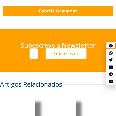
Subescreve a Newsletter
Subscrever
Artigos Relacionados
Moçambi
Moçambi
Moçambi
que: PRM
que:
que: Core