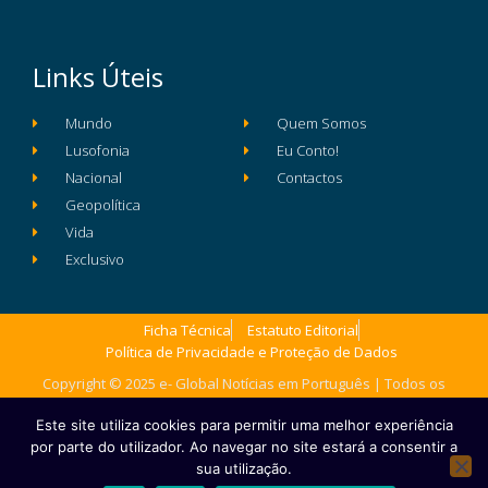
Links Úteis
Mundo
Quem Somos
Lusofonia
Eu Conto!
Nacional
Contactos
Geopolítica
Vida
Exclusivo
Ficha Técnica
Estatuto Editorial
Política de Privacidade e Proteção de Dados
Copyright © 2025 e- Global Notícias em Português | Todos os
direitos reservados
Este site utiliza cookies para permitir uma melhor experiência
por parte do utilizador. Ao navegar no site estará a consentir a
sua utilização.