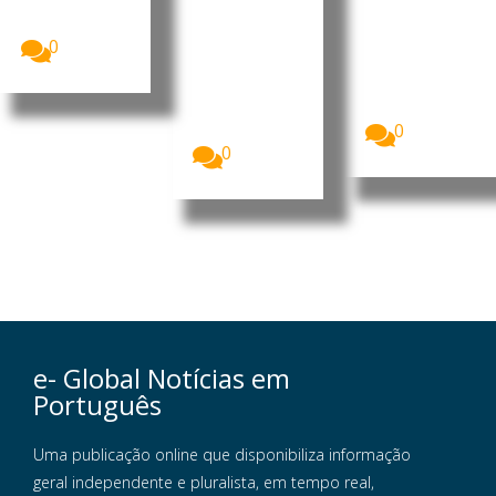
(PRM)
vimento
O Presidente
apresentou,...
da República
O Presidente
0
de
da República
Moçambique
de
, Daniel
Moçambique
Francisco...
, Daniel
Francisco...
0
0
e- Global Notícias em
Português
Uma publicação online que disponibiliza informação
geral independente e pluralista, em tempo real,