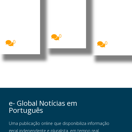
desenvol
e gás
financia
vimento
mento do
O Presidente
da República
LNG
O Presidente
de
da República
O Ministério
Moçambique
de
da Educação
, Daniel
Moçambique
e Cultura
Francisco...
, Daniel
(MEC)
Francisco...
0
garantiu...
0
0
e- Global Notícias em
Português
Uma publicação online que disponibiliza informação
geral independente e pluralista, em tempo real,