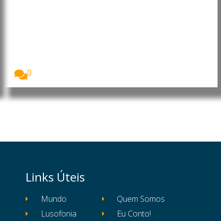
Moçambique: Core Energy
Consortium manifesta interesse
em investir nos sectores da
energia, petróleo e gás
O Presidente da República de Moçambique, Daniel
Francisco...
0
Links Úteis
Mundo
Quem Somos
Lusofonia
Eu Conto!