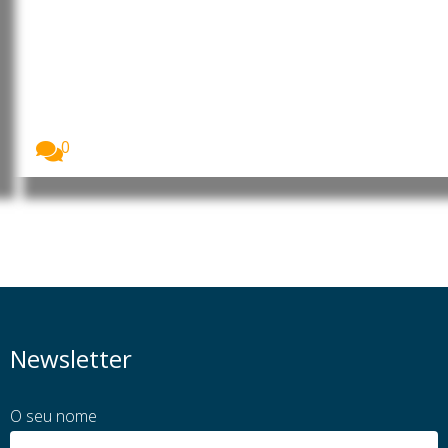
Moçambique: MEC rebate
posicionamentos das OSCs e CTA
de Cabo Delgado sobre a
formação de 260 jovens no
âmbito do financiamento do LNG
O Ministério da Educação e Cultura (MEC) garantiu...
0
Newsletter
O seu nome