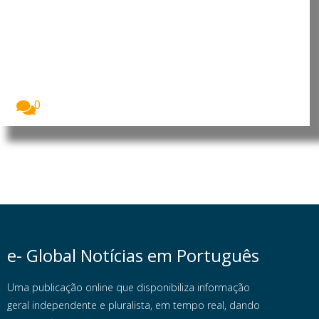
Económica das Nações Unidas
para África reforça cooperação
para apoiar prioridades de
desenvolvimento
O Presidente da República de Moçambique, Daniel
Francisco...
0
e- Global Notícias em Português
Uma publicação online que disponibiliza informação
geral independente e pluralista, em tempo real, dando