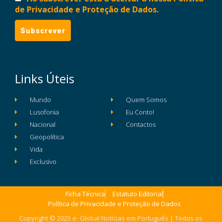
de Privacidade e Proteção de Dados.
Links Úteis
Mundo
Quem Somos
Lusofonia
Eu Conto!
Nacional
Contactos
Geopolítica
Vida
Exclusivo
Ficha Técnica
Estatuto Editorial
Política de Privacidade e Proteção de Dados
Copyright © 2025 e- Global Notícias em Português | Todos os