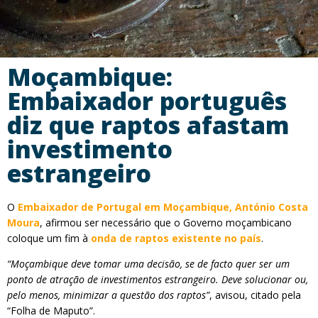
Moçambique:
Embaixador português
diz que raptos afastam
investimento
estrangeiro
O
Embaixador de Portugal em Moçambique, António Costa
Moura
, afirmou ser necessário que o Governo moçambicano
coloque um fim à
onda de raptos existente no país
.
“Moçambique deve tomar uma decisão, se de facto quer ser um
ponto de atração de investimentos estrangeiro. Deve solucionar ou,
pelo menos, minimizar a questão dos raptos”
, avisou, citado pela
“Folha de Maputo”.