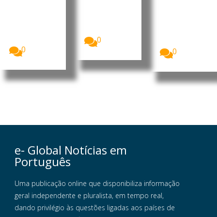
LNG
O Presidente
de
da República
O Ministério
Moçambique
de
da Educação
, Daniel
Moçambique
e Cultura
Francisco...
, Daniel
(MEC)
Francisco...
0
garantiu...
0
0
e- Global Notícias em
Português
Uma publicação online que disponibiliza informação
geral independente e pluralista, em tempo real,
dando privilégio às questões ligadas aos países de