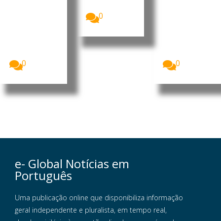
s
vimento
apresentou,...
Homens
O Presidente
0
armados que
da República
se acredita
de
serem
Moçambique
insurgentes
, Daniel
voltaram...
Francisco...
0
0
e- Global Notícias em
Português
Uma publicação online que disponibiliza informação
geral independente e pluralista, em tempo real,