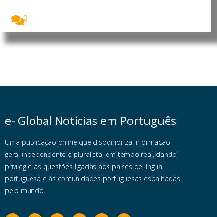
A Polícia da República de Moçambique (PRM)
apresentou,...
0
e- Global Notícias em Português
Uma publicação online que disponibiliza informação
geral independente e pluralista, em tempo real, dando
privilégio às questões ligadas aos países de língua
portuguesa e às comunidades portuguesas espalhadas
pelo mundo.