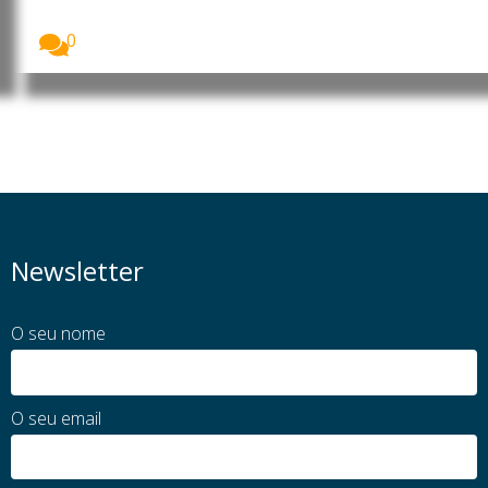
O Presidente da República de Moçambique, Daniel
Francisco...
0
Newsletter
O seu nome
O seu email