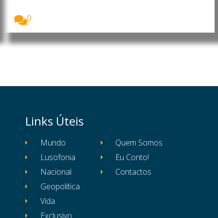
O Presidente da República de Moçambique, Daniel
Francisco...
0
Links Úteis
Mundo
Quem Somos
Lusofonia
Eu Conto!
Nacional
Contactos
Geopolítica
Vida
Exclusivo