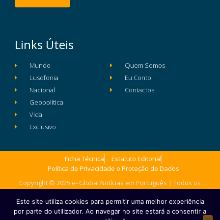
Links Úteis
Mundo
Quem Somos
Lusofonia
Eu Conto!
Nacional
Contactos
Geopolítica
Vida
Exclusivo
Ficha Técnica
Estatuto Editorial
Política de Privacidade e Proteção de Dados
Copyright © 2025 e- Global Notícias em Português | Todos os
direitos reservados
Este site utiliza cookies para permitir uma melhor experiência
por parte do utilizador. Ao navegar no site estará a consentir a