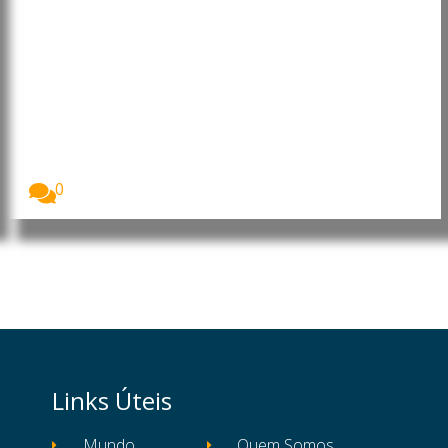
Moçambique: Comissão
Económica das Nações Unidas
para África reforça cooperação
para apoiar prioridades de
desenvolvimento
O Presidente da República de Moçambique, Daniel
Francisco...
0
Links Úteis
Mundo
Quem Somos