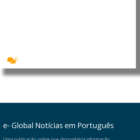
Moçambique: PRM apresenta 11
suspeitos de assaltos, tráfico de
droga e furto de viatura em
Nampula
A Polícia da República de Moçambique (PRM)
apresentou,...
0
e- Global Notícias em Português
Uma publicação online que disponibiliza informação