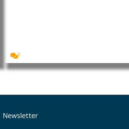
Moçambique: Core Energy
Consortium manifesta interesse
em investir nos sectores da
energia, petróleo e gás
O Presidente da República de Moçambique, Daniel
Francisco...
0
Newsletter