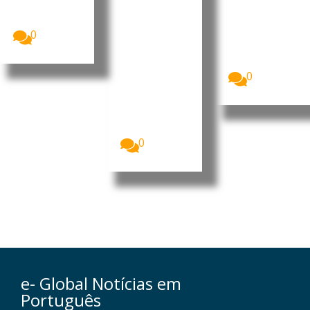
m
Nampula
do Centro
deslocaçã
A Polícia da
Cirúrgico...
República de
o de
0
Moçambique
populare
(PRM)
s
apresentou,...
Homens
0
armados que
se acredita
serem
insurgentes
voltaram...
0
e- Global Notícias em
Português