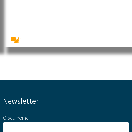
Banco de Moçambique mantém
taxa de juro em 9,25%
O Banco de Moçambique decidiu manter a taxa...
0
Newsletter
O seu nome