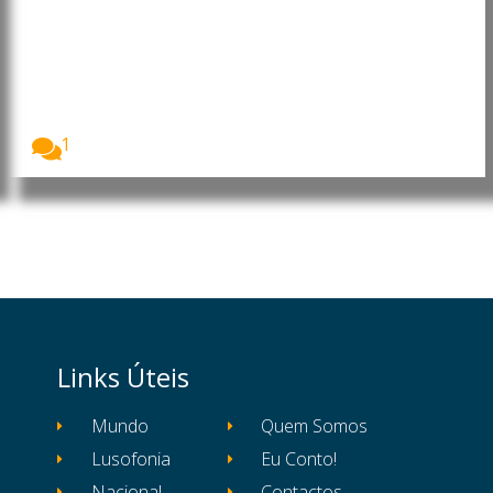
Moçambique: FOCADE contesta
Academia Mozambique LNG em
Maputo: “Conteúdo local não
pode excluir Cabo Delgado”
A decisão de realizar, em Maputo, a primeira...
1
Links Úteis
Mundo
Quem Somos
Lusofonia
Eu Conto!
Nacional
Contactos