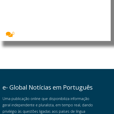
África do Sul: Cem
moçambicanos indocumentados
descobertos durante inspeção
laboral em Mpumalanga
Pelo menos 100 cidadãos moçambicanos em
situação irregular,...
0
e- Global Notícias em Português
Uma publicação online que disponibiliza informação
geral independente e pluralista, em tempo real, dando
privilégio às questões ligadas aos países de língua