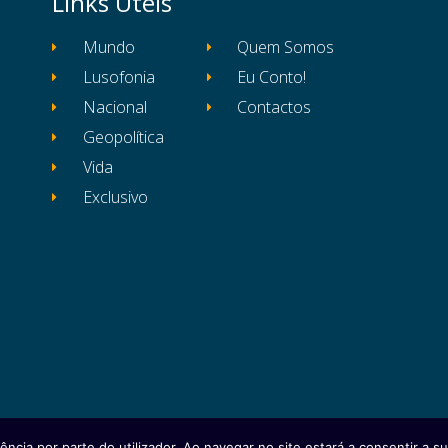
Links Úteis
Mundo
Quem Somos
Lusofonia
Eu Conto!
Nacional
Contactos
Geopolítica
Vida
Exclusivo
ência por parte do utilizador. Ao navegar no site estará a consentir a sua