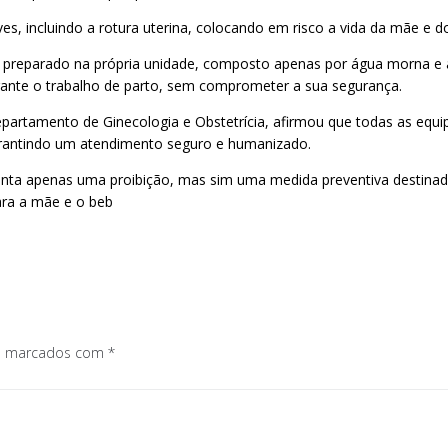
es, incluindo a rotura uterina, colocando em risco a vida da mãe e d
há preparado na própria unidade, composto apenas por água morna e
urante o trabalho de parto, sem comprometer a sua segurança.
partamento de Ginecologia e Obstetrícia, afirmou que todas as equ
 garantindo um atendimento seguro e humanizado.
senta apenas uma proibição, mas sim uma medida preventiva destinada
ra a mãe e o beb
os marcados com
*